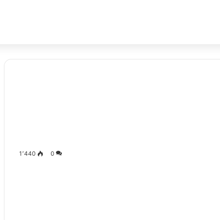
1٬440
0