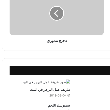
ا
ج
ت
ن
د
و
ر
ي
دجاج تندوري
طريقة عمل البرجر في البيت
2018-09-04
سمبوسك اللحم