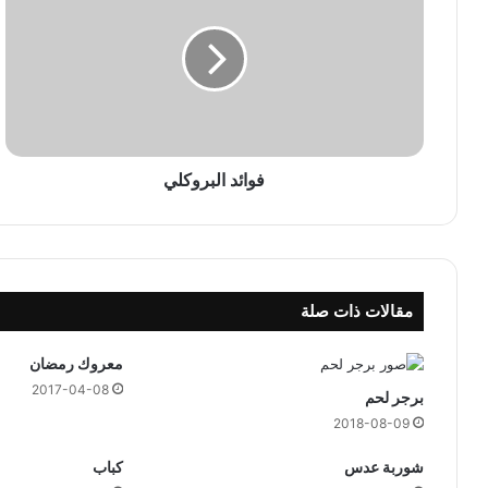
ا
ئ
د
ا
ل
ب
ر
و
فوائد البروكلي
ك
ل
ي
مقالات ذات صلة
معروك رمضان
2017-04-08
برجر لحم
2018-08-09
شوربة عدس
كباب