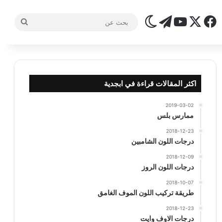
‫X
فيسبوك
تيلقرام
‫YouTube
الوضع المظلم
بحث
عن
اكثر المقالات قراءة في ابجدية
2019-03-02
ممارس بلس
2018-12-23
درجات اللون الشامبين
2018-12-09
درجات اللون الروز
2018-10-07
طريقة تركيب اللون الموف الغامق
2018-12-23
درجات الاوف وايت