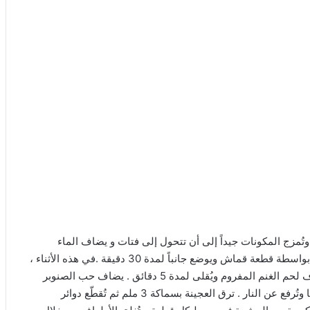
تُمزج المكونات جيداً إلى أن تتحول إلى فتات و يضاف الماء
تدريجياً و تُمزج المكونات إلى أن تتكوّن عجينة ، ثم يُغطّى الوعاء بواسطة قطعة قماش ويوضع جانباً لمدة 30 دقيقة .في هذه الأثناء ،
يحمّى الزيت النباتي في قدرٍ ويُقلى البصل لمدة دقيقتين ثم يُضاف لحم الغنم المفروم ويُقلى لمدة 5 دقائق . يضاف حب الصنوبر
المحمص والبهارات ثم تحرك المكونات إلى أن تمتزج جيداً ببعضها وتُرفع عن النار . ترق العجينة بسماكة 3 ملم ثم تُقطّع دوائر