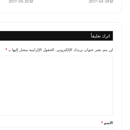
2017-05-20
2017-04-29
اترك تعليقاً
لن يتم نشر عنوان بريدك الإلكتروني.
الحقول الإلزامية مشار إليها بـ
*
ا
ل
ت
ع
ل
ي
ق
*
الاسم
*