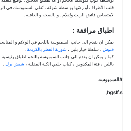
بواسطة كوب متوسط الحجم أو آلة تقطيع العجين . توضع ملعقة 
قلب الأطراف أو رصّها بواسطة شوكة . تُقلى السمبوسك في الز
لامتصاص فائض الزيت وتُقدّم . و بالصحة و العافية .
اطباق مرافقة :
يمكن ان يقدم الى جانب السمبوسة باللحم في الولائم و المناسب
فتوش
، سلطة خيار بلبن ،
شوربة الفطر بالكريمة
.
كما و يمكن ان يقدم الى جانب السمبوسة باللحم اطباق رئيسية ف
باللبن ، فتة المكدوس ، كباب حلبي الكبة المقلية ،
شيش برك
.
#السمبوسة
hgslf.s,