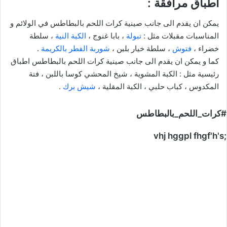
اطباق مرافقة :
يمكن ان يقدم الى جانب صينية كرات اللحم بالبطاطس في الولائم و
المناسبات مقبلات مثل :
تبولة
، بابا غنوج ،
الكبة النية
، سلطة
خضراء ،
فتوش
، سلطة خيار بلبن ،
شوربة الفطر بالكريمة
.
كما و يمكن ان يقدم الى جانب صينية كرات اللحم بالبطاطس اطباق
رئيسية مثل : الكبة المشوية ، شيخ المحشي كوسا باللبن ، فتة
المكدوس ، كباب حلبي ، الكبة المقلية ،
شيش برك
.
#كرات_اللحم_بالبطاطس
;vhj hggpl fhgf'h's