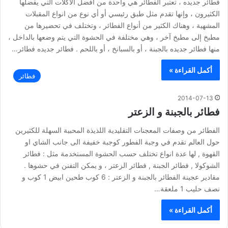
فطائر جديده ، تعتبر الفطائر هي واحدة من أفضل الأكلات التي يفضلها
الكثيرون ، وإنها تقدم مثل طبق رئيسي أو أي نوع من انواع المقبلات
المشهية ، وهناك الكثير من أنواع الفطائر ، وتختلف في تحضيرها من
مطبخ إلى مطبخ آخر ، وهي مختلفة في الحشوة التي يتم وضعها بالداخل ،
منها فطائر جديده بالجبنة ، أو بالسبانخ ، أو باللحم . فطائر جديده فطائر…
أكمل القراءة »
فطائر
2014-07-13
فطائر بالجبنة و الزعتر
الفطائر من وصفات المعجنات التقليدية اللذيذة المحببة السهلة للكثيرين
حول العالم تقدم في وجبة الفطور كوجبة خفيفة الى جانب الشاي او
القهوة , لها عدة انواع تختلف حسب الحشوة المستخدمة مثل : فطائر
الشوكولا , فطائر الجبنة , فطائر الزعتر ، و يمكن التفنن في حشوها .
مقادير عجينة الفطائر بالجبنة و الزعتر : 6 كوب طحين ابيض 1 كوب و
نصف حليب 1 ملعقة…
أكمل القراءة »