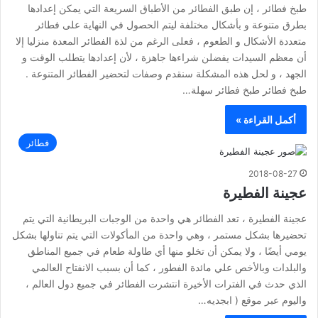
طبخ فطائر ، إن طبق الفطائر من الأطباق السريعة التي يمكن إعدادها
بطرق متنوعة و بأشكال مختلفة ليتم الحصول في النهاية على فطائر
متعددة الأشكال و الطعوم ، فعلى الرغم من لذة الفطائر المعدة منزليا إلا
أن معظم السيدات يفضلن شراءها جاهزة ، لأن إعدادها يتطلب الوقت و
الجهد ، و لحل هذه المشكلة سنقدم وصفات لتحضير الفطائر المتنوعة .
طبخ فطائر طبخ فطائر سهلة…
أكمل القراءة »
فطائر
2018-08-27
عجينة الفطيرة
عجينة الفطيرة ، تعد الفطائر هي واحدة من الوجبات البريطانية التي يتم
تحضيرها بشكل مستمر ، وهي واحدة من المأكولات التي يتم تناولها بشكل
يومي أيضًا ، ولا يمكن أن تخلو منها أي طاولة طعام في جميع المناطق
والبلدات وبالأخص علي مائدة الفطور ، كما أن بسبب الانفتاح العالمي
الذي حدث في الفترات الأخيرة انتشرت الفطائر في جميع دول العالم ،
واليوم عبر موقع ( ابجديه…