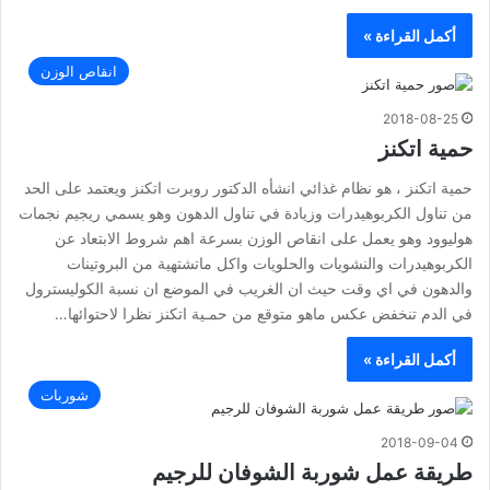
أكمل القراءة »
انقاص الوزن
2018-08-25
حمية اتكنز
حمية اتكنز ، هو نظام غذائي انشأه الدكتور روبرت اتكنز ويعتمد على الحد
من تناول الكربوهيدرات وزيادة في تناول الدهون وهو يسمي ريجيم نجمات
هوليوود وهو يعمل على انقاص الوزن بسرعة اهم شروط الابتعاد عن
الكربوهيدرات والنشويات والحلويات واكل ماتشتهية من البروتينات
والدهون في اي وقت حيث ان الغريب في الموضع ان نسبة الكوليسترول
في الدم تنخفض عكس ماهو متوقع من حمـية اتكنز نظرا لاحتوائها…
أكمل القراءة »
شوربات
2018-09-04
طريقة عمل شوربة الشوفان للرجيم