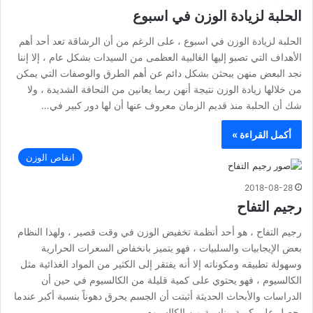
الحلبة لزيادة الوزن في اسبوع
الحلبة لزيادة الوزن في اسبوع ، على الرغم من أن الرشاقة تعد أحد أهم
الأهداف التي تصبو إليها الغالبية العظمى من السيدات بشكل عام ، إلا إننا
نجد البعض منهن يبحثن بشكل دائم عن أهم الطرق والوصفات التي يمكن
من خلالها زيادة الوزن نتيجة أنهن ربما يعانين من النحافة الشديدة ، ولا
شك أن الحلبة منذ قديم الزمان معروف عنها أن لها دور كبير في…
أكمل القراءة »
انقاص الوزن
2018-08-28
رجيم التفاح
رجيم التفاح ، هو أحد أنظمة تخفيض الوزن في وقت قصير ، ولهذا النظام
بعض الإيجابيات والسلبيات ، فهو يتميز بانخفاض السعرات الحرارية
وسهولة تطبيقه ومكوناته إلا أنه يفتقر إلى الكثير من المواد الغذائية مثل
الكالسيوم ، فهو يحتوي على كمية قليلة من الكالسيوم في حين أن
الدراسات والأبحاث الحديثة أثبتت أن الجسم يحرق دهوناً بنسبة أكبر عندما
يحصل على كمية مناسبة من الكالسيوم ،…