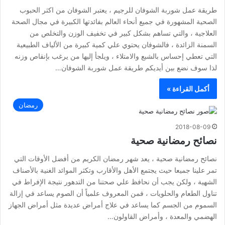
طريقة عمل شوربة الشوفان للرجيم ، يعتبر الشوفان من اكثر الحبوب
الصحية المشهورة في جميع أنحاء العالم بفائدتها الكبيرة في مجال الصحة
العلاجية ، والتي تساهم بشكل كبير في تخفيف الوزن والتخلص من
السمنة الزائدة ، فالشوفان يحتوي علي كمية كبيرة من الألياف الطبيعية
التي تعطي إحساس بالشبع والامتلاء ، ويلجأ إليها من يرغب بإنقاص وزنه
لذا سوف نضع بين أيديكم طريقة عمل شوربة الشوفان…
أكمل القراءة »
رمضان
2018-08-09
نصائح رمضانية صحية
نصائح رمضانية صحية ، يعد شهر رمضان الكريم من أفضل الأوقات التي
تمر علينا جميعا حيث يجتمع الأهل والأقارب وتكثر الموائد الغنية بالأصناف
الشهية ، ولكن يجب أن نحافظ علي صحتنا من التدهور نتيجة الإفراط في
تناول الطعام والحلويات ، فمن المعروف علمياً أن الصوم يساعد في إزالة
السموم من الجسم كما يساعد في علاج أمراض عديدة مثل أمراض الجهاز
الهضمي والمعدة ، وأمراض القاولون…