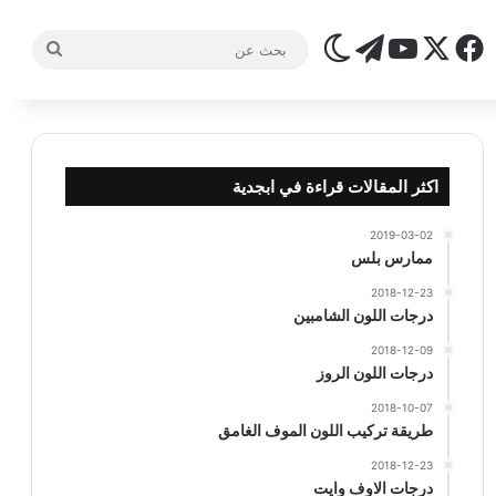
‫X
فيسبوك
تيلقرام
‫YouTube
الوضع المظلم
بحث
عن
اكثر المقالات قراءة في ابجدية
2019-03-02
ممارس بلس
2018-12-23
درجات اللون الشامبين
2018-12-09
درجات اللون الروز
2018-10-07
طريقة تركيب اللون الموف الغامق
2018-12-23
درجات الاوف وايت