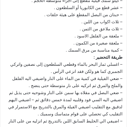
– كيلو سمك فيلية مقطع إلى اجزاء متوسطة الحجم .
– عشر قطع من الكابوريا أو السلطعون .
– حبتان من البصل المقطع على هيئة حلقات .
– ثلاث اكواب من اللبن .
– ثلاث ملاعق من الثمن .
– ملعقة من الفلفل الاسود .
– ملعقة صغيرة من الكمون .
– كمية مناسبة من مرق السمك .
طريقة التحضير :
– اغسلي ثمار البحر بالماء وقطعي السلطعون إلى نصفين واتركي
الجمبري كما هو ولكن فقد انزعي الرأس .
– ضعي الفيلية في كمية من الماء على النار واضيفي اليه الفلفل
والملح والمرق ثم اتركيه على نار متوسطة حتى ينضج .
– ضعي البصل في مقلاه بها سمن على النار وشوحيه حتى يذبل ثم
اضيفي اليه السي فود وقلبيه لمدة خمس دقائق ثم – اضيفي اليهم
لدقيق مع التقليب اضيفي الفيلة والمرق بالتدريج مع الاستمرار في
التقليب كي تحصلي على قوام متماسك وسميك .
– اضيفي الي الخليط السابق اللبن بالتدريج ثم انزليه من على النار