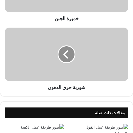
ج
ب
ن
خميرة الجبن
ش
و
ر
ب
ة
ح
ر
ق
ا
ل
شوربة حرق الدهون
د
ه
و
ن
مقالات ذات صلة