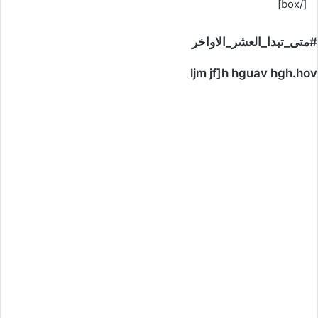
[/box]
#متى_تبدا_العشر_الاواخر
ljm jf]h hguav hgh.hov