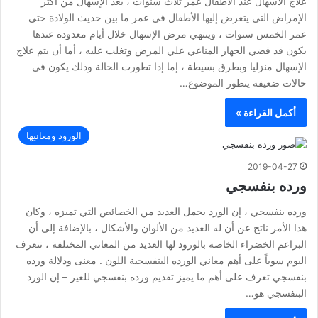
علاج الاسهال عند الاطفال عمر ثلاث سنوات ، يعد الإسهال من أكثر
الإمراض التي يتعرض إليها الأطفال في عمر ما بين حديث الولادة حتى
عمر الخمس سنوات ، وينتهي مرض الإسهال خلال أيام معدودة عندها
يكون قد قضي الجهاز المناعي علي المرض وتغلب عليه ، أما أن يتم علاج
الإسهال منزليا وبطرق بسيطة ، إما إذا تطورت الحالة وذلك يكون في
حالات ضعيفة يتطور الموضوع…
أكمل القراءة »
الورود ومعانيها
2019-04-27
ورده بنفسجي
ورده بنفسجي ، إن الورد يحمل العديد من الخصائص التي تميزه ، وكان
هذا الأمر ناتج عن أن له العديد من الألوان والأشكال ، بالإضافة إلى أن
البراعم الخضراء الخاصة بالورود لها العديد من المعاني المختلفة ، نتعرف
اليوم سوياً على أهم معاني الورده البنفسجية اللون . معنى ودلالة ورده
بنفسجي تعرف على أهم ما يميز تقديم ورده بنفسجي للغير – إن الورد
البنفسجي هو…