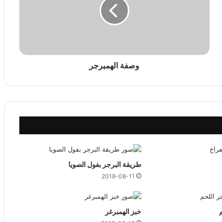
ة
ا
ل
ه
م
ب
ر
وصفة الهمبرجر
ج
ر
طريقة البرجر بفول الصويا
2018-08-11
خبز الهمبرغر