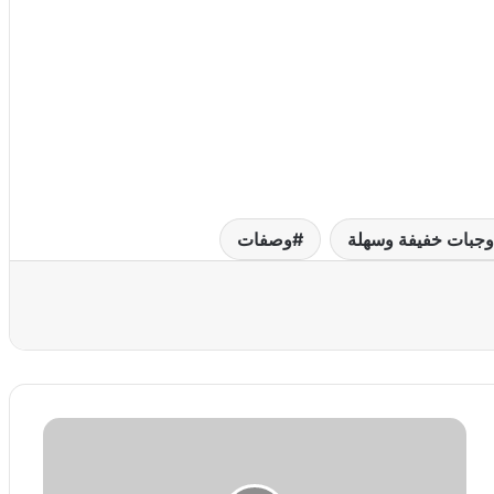
وجبات خفيفة وسهلة
وصفات
عة
و
ص
ف