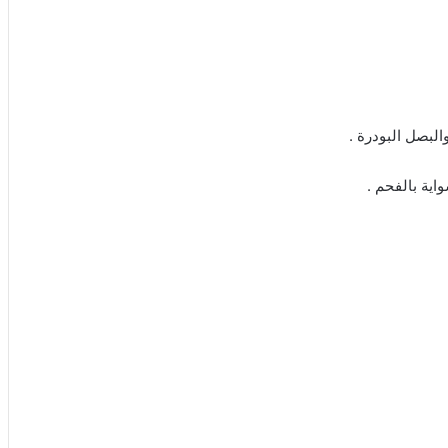
البصل البودرة .
اية بالفحم .