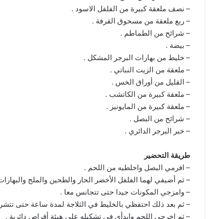
– نصف ملعقة كبيرة من الفلفل الاسود .
– ربع ملعقة من مسحوق القرفة .
– شرائح من الطماطم .
– بيضة .
– خليط من بهارات البرجر المشكل .
– ملعقة من الزيت النباتي .
– القليل من أوراق الخس .
– ملعقة كبيرة من الكاتشب .
– ملعقة كبيرة من المايونيز .
– شرائح من البصل .
– خبر البرجر الدائري .
طريقة التحضير
– افرمي البصل واخلطيه من اللحم .
– ثم أضيفي لهما الفلفل الأخضر الحار والطحين والملح والبهارات 
– وامزجي المكونات جيدا حتى تتجانس معا .
– ثم بعد ذلك احتفظي بالخليط في الثلاجة لمدة ساعة حتى تتشر
– ثم اخرجي اللحم وابدأي في تشكيله على هيئة أقراص دائرية .