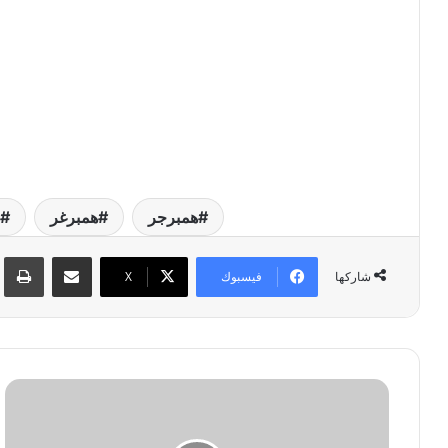
همبرجر
همبرغر
مشاركة عبر البريد
طبا
فيسبوك
‫X
شاركها
ط
ر
ي