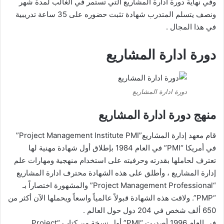
وفي نهاية دورة ادارة المشاريع التي تستمر في الغالب لمدة شهر
ونصف يتسلم المتدرب شهادة تثبت حضوره على 35 ساعة تدريبية
في هذا المجال .
دورة ادارة المشاريع
دورة ادارة المشاريع
منهج دورة ادارة المشاريع
قام معهد إدارة المشاريع”Project Management Institute PMI”
في أمريكا “PMI” في العام 1984 بإطلاق أول شهادة مهنية لها
تعترف لحاملها بقدرته وحرفيته على استخدام منهجية ومهارات علم
إدارة المشاريع ، وأطلق على هذه الشهادة محترف ادارة المشاريع
“Project Management Professional” والمشهورة اختصاراً بـ
“PMP”. ولاقت هذه الشهادة قبولاً عالمياً واسعاً ويحملها الآن أكثر من
650 ألف شخص في 204 دول حول العالم .
في العام 1996 أصدرت “PMI” أول نسخة من كتاب “Project