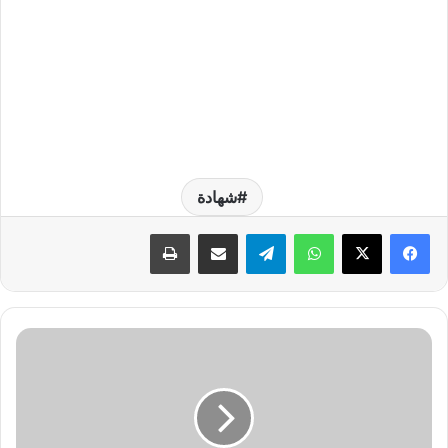
شهادة
واتساب
تيلقرام
مشاركة عبر البريد
طباعة
م
ر
ا
ح
ل
ا