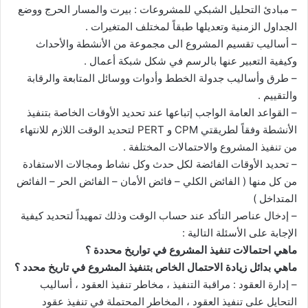
– مبادئ التحليل الشبكي للمشروعات : بيرت والمسار الحرج ووضع
الجداول الزمنية وتعديلها طبقاً لمختلف المتغيرات .
– أساليب تقسيم المشروع الى مجموعة من الأنشطة والأحداث
وكيفية التعبير عنها بالرسم في شكل شبكة أعمال .
– طرق وأساليب جدولة الخطط وأدوات ووسائل المتابعة والرقابة
والتقييم .
– القواعد العامة الواجب إتباعها عند تحديد الأوقات الخاصة بتنفيذ
الأنشطة وفقاً لطريقتي CPM و PERT لتحديد الوقت اللازم للانتهاء
من تنفيذ المشروع والاحتمالات المختلفة .
– تحديد الأوقات الفائضة لكل حدث وكل نشاط ومجالات الاستفادة
من كل منها ( الفائض الكلي – فائض الأمان – الفائض الحر – الفائض
المتداخل )
– إدخال عناصر التأكد عند حساب الوقت وذلك تمهيداً لتحديد كيفية
الإجابة على الأسئلة التالية :
ماهي احتمالات تنفيذ المشروع في تواريخ محددة ؟
ماهي بدائل زيادة الاحتمال الخاص بتنفيذ المشروع في تاريخ محدد ؟
– إدارة العقود : مراقبة التنفيذ ، مخاطر تنفيذ العقود ، أساليب
التحايل على تنفيذ العقود ، المخاطر المحتملة في تنفيذ عقود