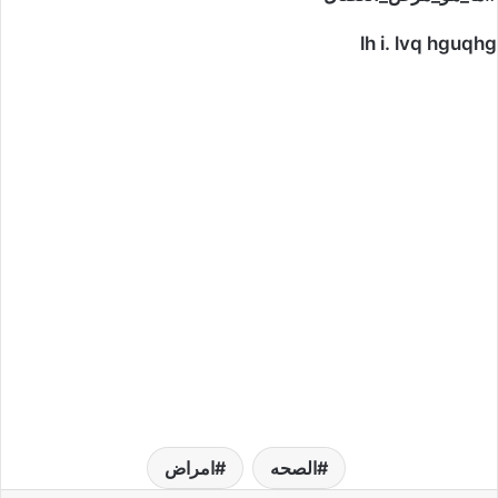
lh i. lvq hguqhg
الصحه
امراض