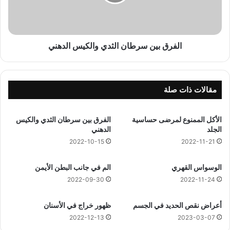
ح
ب
س
ي
ب
ن
ا
س
ل
ر
الفرق بين سرطان الثدي والكيس الدهني
ع
ط
م
ا
ر
ن
ا
مقالات ذات صلة
ل
ث
الأكل الممنوع لمرضى حساسية
الفرق بين سرطان الثدي والكيس
د
الجلد
الدهني
ي
و
2022-11-21
2022-10-15
ا
ل
الوسواس القهري
الم في جانب البطن الأيمن
ك
2022-09-30
2022-11-24
ي
س
أعراض نقص الحديد في الجسم
ظهور خراج في الأسنان
ا
ل
2022-12-13
2023-03-07
د