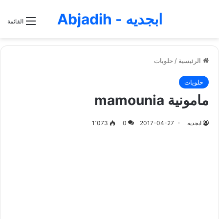
ابجديه - Abjadih
القائمة
الرئيسية
/
حلويات
حلويات
مامونية mamounia
ابجديه
2017-04-27
0
1٬073