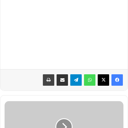
واتساب
تيلقرام
مشاركة عبر البريد
طباعة
ع
م
ل
ك
ن