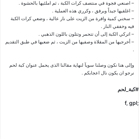
– اصنعي فجوة في منتصف كرات الكبة ، ثم املئيها بالحشوة .
– اغلقيها جيداً وبرفق ، وكرري هذه العملية .
– سخني كمية وافرة من الزيت على نار عالية ، وضعي كرات الكبة
فيه وخففي النار .
– اتركي الكبة إلى أن تتحمر وتتلون باللون الذهبي .
– أخرجيها من المقلاة وصفيها من الزيت ، ثم ضعيها في طبق التقديم
.
وإلى هنا نكون وصلنا سويآ لنهاية مقالنا الذى يحمل عنوان كبة لحم
نرجو ان يكون نال اعجابكم .
#كبة_لحم
;f, gpl