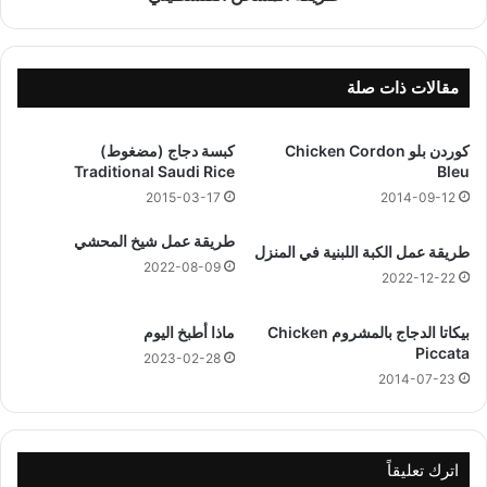
4
ن
ه
ا
ج
ل
ر
ف
مقالات ذات صلة
ي
ل
س
كوردن بلو Chicken Cordon
كبسة دجاج (مضغوط)
ط
Traditional Saudi Rice
Bleu
ي
ن
2014-09-12
2015-03-17
ي
طريقة عمل شيخ المحشي
طريقة عمل الكبة اللبنية في المنزل
2022-08-09
2022-12-22
بيكاتا الدجاج بالمشروم Chicken
ماذا أطبخ اليوم
Piccata
2023-02-28
2014-07-23
اترك تعليقاً