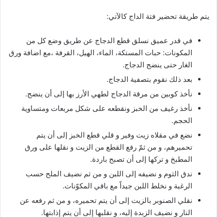
يتم طريقة تحضير فتة الداج كالآتي:
في قدر عميق نسلق قطع الدجاج عن طريق وضع كل من
المكونات: حبات المستكة، الماء، الهيل، القرفة ،مع اضافة ورق
الغار حتى ينضج الدجاج.
بعد ذلك نقوم بتصفية الدجاج.
نأخذ كوبين من مرقة الدجاج لطهي الأرز بها إلى أن ينضج.
نأخذ رغيف من الخبز ونقطعه على شكل مربعات ومتساوية
الحجم.
نضع في مقلاه زيت وفير و قلي قطع الخبز إلى أن يتم
تحميرهم، و من ثمّ رفع القطع من الزيت و نقلها على ورق
المطبخ و تركها إلى أن تصبح باردة.
ندق الثوم و نضيفه إلى اللبن و من ثم نضيف الملح حسب
الرغبة و نخلط اللبن جيداً مع باقي المكوّنات.
نقلي الصنوبر بالزيت إلى أن يتم تحميره، و من ثم رفعه عن
النار و نضيف الزبدة إليه، و نقلبها إلى أن يتم إذابتها.