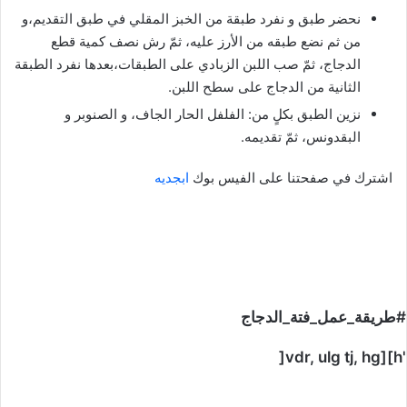
نحضر طبق و نفرد طبقة من الخبز المقلي في طبق التقديم،و
من ثم نضع طبقه من الأرز عليه، ثمّ رش نصف كمية قطع
الدجاج، ثمّ صب اللبن الزبادي على الطبقات،بعدها نفرد الطبقة
الثانية من الدجاج على سطح اللبن.
نزين الطبق بكلٍ من: الفلفل الحار الجاف، و الصنوبر و
البقدونس، ثمّ تقديمه.
اشترك في صفحتنا على الفيس بوك
ابجديه
#طريقة_عمل_فتة_الدجاج
'vdr, ulg tj, hg][h[