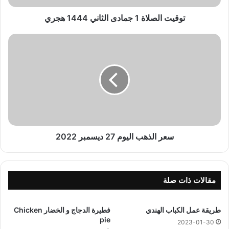
ل
ا
توقيت الصلاة 1 جمادى الثاني 1444 هجري
ة
1
س
ج
ع
م
ر
ا
ا
د
ل
ى
ذ
ا
ه
ل
ب
ث
ا
ا
ل
سعر الذهب اليوم 27 ديسمبر 2022
ن
ي
ي
و
1
م
4
2
مقالات ذات صلة
4
7
4
د
طريقة عمل الكباب الهندي
فطيرة الدجاج و الخضار Chicken
ه
ي
pie
ج
س
2023-01-30