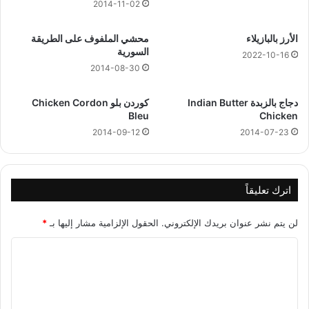
ر
م
2014-11-02
ي
ب
ر
الأرز بالبازيلاء
محشي الملفوف على الطريقة
2
السورية
2022-10-16
0
2014-08-30
2
2
دجاج بالزبدة Indian Butter
كوردن بلو Chicken Cordon
Bleu
Chicken
2014-09-12
2014-07-23
اترك تعليقاً
لن يتم نشر عنوان بريدك الإلكتروني.
الحقول الإلزامية مشار إليها بـ
*
ا
ل
ت