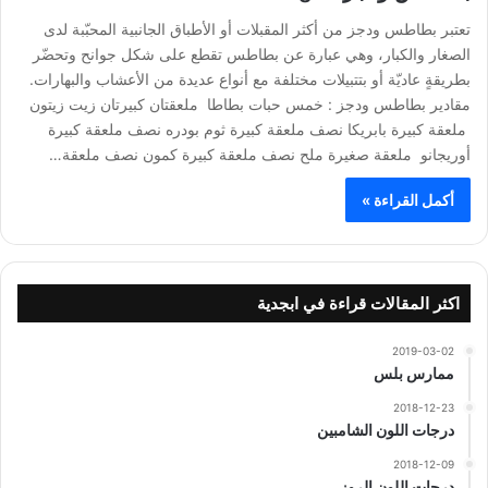
تعتبر بطاطس ودجز من أكثر المقبلات أو الأطباق الجانبية المحبّبة لدى
الصغار والكبار، وهي عبارة عن بطاطس تقطع على شكل جوانح وتحضّر
بطريقةٍ عاديّة أو بتتبيلات مختلفة مع أنواع عديدة من الأعشاب والبهارات.
مقادير بطاطس ودجز : خمس حبات بطاطا ملعقتان كبيرتان زيت زيتون
ملعقة كبيرة بابريكا نصف ملعقة كبيرة ثوم بودره نصف ملعقة كبيرة
أوريجانو ملعقة صغيرة ملح نصف ملعقة كبيرة كمون نصف ملعقة…
أكمل القراءة »
اكثر المقالات قراءة في ابجدية
2019-03-02
ممارس بلس
2018-12-23
درجات اللون الشامبين
2018-12-09
درجات اللون الروز