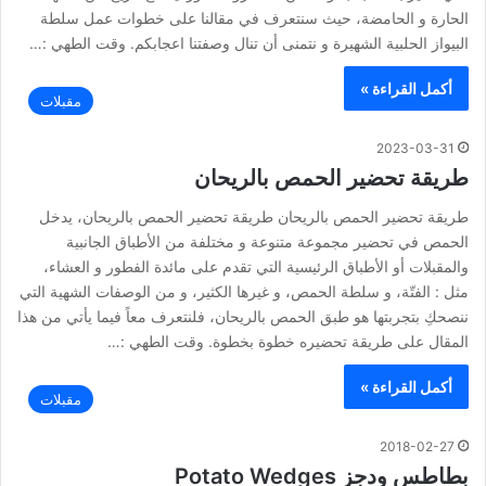
الحارة و الحامضة، حيث سنتعرف في مقالنا على خطوات عمل سلطة
البيواز الحلبية الشهيرة و نتمنى أن تنال وصفتنا اعجابكم. وقت الطهي :…
أكمل القراءة »
مقبلات
2023-03-31
طريقة تحضير الحمص بالريحان
طريقة تحضير الحمص بالريحان طريقة تحضير الحمص بالريحان، يدخل
الحمص في تحضير مجموعة متنوعة و مختلفة من الأطباق الجانبية
والمقبلات أو الأطباق الرئيسية التي تقدم على مائدة الفطور و العشاء،
مثل : الفتّة، و سلطة الحمص، و غيرها الكثير، و من الوصفات الشهية التي
ننصحكِ بتجربتها هو طبق الحمص بالريحان، فلنتعرف معاً فيما يأتي من هذا
المقال على طريقة تحضيره خطوة بخطوة. وقت الطهي :…
أكمل القراءة »
مقبلات
2018-02-27
بطاطس ودجز Potato Wedges