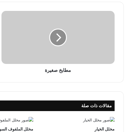
م
ط
ا
ب
خ
ص
غ
ي
ر
ة
مطابخ صغيرة
مقالات ذات صلة
مخلل الخيار
مخلل الملفوف الس