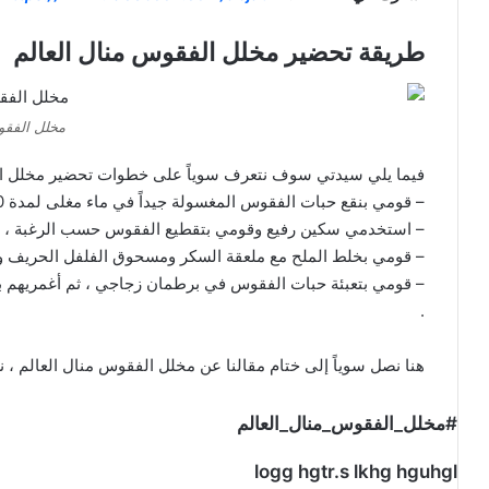
طريقة تحضير مخلل الفقوس منال العالم
مخلل الفقو
فيما يلي سيدتي سوف نتعرف سوياً على خطوات تحضير مخلل ال
– قومي بنقع حبات الفقوس المغسولة جيداً في ماء مغلى لمدة 10 دقائق ، ثم قومي بتصفيتها جيداً على منشفة نظيفة .
– استخدمي سكين رفيع وقومي بتقطيع الفقوس حسب الرغبة ، أو
– قومي بخلط الملح مع ملعقة السكر ومسحوق الفلفل الحريف والث
– قومي بتعبئة حبات الفقوس في برطمان زجاجي ، ثم أغمريهم بم
.
هنا نصل سوياً إلى ختام مقالنا عن مخلل الفقوس منال العالم ، ن
#مخلل_الفقوس_منال_العالم
logg hgtr.s lkhg hguhgl