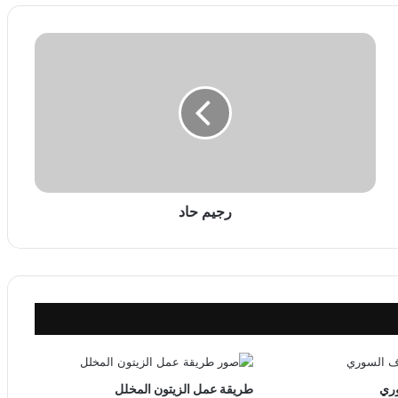
ر
ج
ي
م
ح
ا
د
رجيم حاد
وري
طريقة عمل الزيتون المخلل