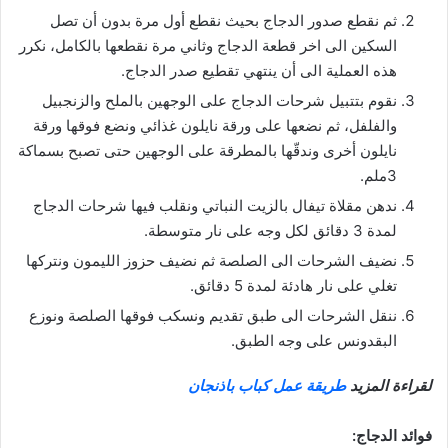
ثم نقطع صدور الدجاج بحيث نقطع أول مرة بدون أن تصل
السكين الى اخر قطعة الدجاج وثاني مرة نقطعها بالكامل، نكرر
هذه العملية الى أن ينتهي تقطيع صدر الدجاج.
نقوم بتتبيل شرحات الدجاج على الوجهين بالملح والزنجبيل
والفلفل، ثم نضعها على ورقة نايلون غذائي ونضع فوقها ورقة
نايلون أخرى وندقّها بالمطرقة على الوجهين حتى تصبح بسماكة
3ملم.
ندهن مقلاة تيفال بالزيت النباتي ونقلب فيها شرحات الدجاج
لمدة 3 دقائق لكل وجه على نار متوسطة.
نضيف الشرحات الى الصلصة ثم نضيف حزوز الليمون ونتركها
تغلي على نار هادئة لمدة 5 دقائق.
ننقل الشرحات الى طبق تقديم ونسكب فوقها الصلصة ونوزع
البقدونس على وجه الطبق.
لقراءة المزيد
طريقة عمل كباب باذنجان
فوائد الدجاج: