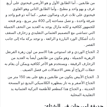
من طابقين ، أما الطابق الأول و هو الأرضي فيحتوي على أربع
غرف و بهو واحد و مطبخ ، وأما الطابق الثاني وهو العلوي
فيحتوي على ثلاث غرف وصالون صغير ، كما أنه ذو قبو واحد و
شرفة واحدة ، و تصل مساحته إلى 400 متر مربع ، وتم فتحه
للجمهور ككافيه و لكنه مازال يوجد به العديد من التحف الجميلة
التي تتماشى مع التصميم العثماني التقليدي و زخارف السقف
ذات أشكال الورد البارزة و الرائعة ، و توجد بركة ماء إلى جانب
القصر .
الجناح الوردي و قد استوحي هذا الاسم من لون زهرة القرنفل
الزهرية الجميلة ، وهو مكون من طابقين أيضأ به العديد من
الزخارف الرقيقة ، ويستخدم هو الآخر ككافيه ويمكن أن يقام به
حفلات الزواج أو بعض الاحتفالات في فصل الصيف .
الجناح الأبيض يتكون من طابقين و يقع على بعد 150 متر من
الجناح الأصفر و به تاز بمظهره الكلاسيكي البديع ذو المسحة
الحديثة ، و الجناح هذا كمطعم للأطعمة التركية العثمانية يد
التقليدية المحلية
حديقة اميرجان في الشتاء: