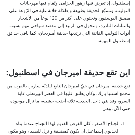
إسطنبول، إذ تعرض فيها زهور الخزامى وتُقام فيها مهرجانات
التوليب، وتتمتّع الحديقة بطبيعة وإطلالة خلابة غاية في الرّوعة على
مضيق البوسفور، وتحتوي على أكثر من 120 نوعاً من الأشجار
والنباتات النادرة، وتتحول في الربيع إلى مقصد سياحي مهم بسبب
أثواب التوليب الفاتنة التي ترتديها حديقة أميريجان، كما باقي حدائق
إسطنبول المهمة.
اين تقع حديقة اميرجان في اسطنبول:
تقع حديقة اميرجان في حيّ اميرجان التابع لبلديّة سارير، بالقرب من
مجمع استنيا بارك، وكان يطلق عليها في العصر البيزنطي غابة
السرو، وقد بني داخل الحديقة ثلاثة أجنحة خشبية، ما تزال موجودة
حتى الآن، وهي
الجناح الأصفر : كان الغرض القديم لهذا الجناح عندما بناه
الخديوي إسماعيل أن يكون كمضيفة و نزل للصيد ، وهو مكون