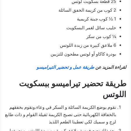
25 قطعة بسكويت لوتس
2 كوب من كريمة الخفق السائلة
1 ½ كوب جبنة كريمية
حليب سائل لغمر البسكويت
¼ كوب من سكر
6 ملاعق كبيرة من زبدة اللوتس
بودرة كاكاو أو لوتس مطحون للتزيين
لقراءة المزيد عن
طريقة عمل و تحضير التيراميسو
طريقة تحضير تيراميسو ببسكويت
اللوتس
نقوم بوضع الكريمة السائلة و السكر في وعاء،ونقوم بخفقهم
بالخفاقة الكهربائية حتى تصبح الكريمة ثقيلة القوام و ذات طابع
لزج و سميك لكي تعطينا الطعم اللذيذ
بعد ذلك نضع خمسة ملاعق كبيرة من زبدة اللوتس و نضيفها