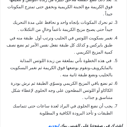
فوق الكريمة مع الجبنة الكريمية ونخفق حتى تمتزج المكونات
جيداً .
ثم نحرك المكونات بإتجاه واحد و نحافظ على مدة التحريك
جيداً حتى يصبح مزيج الكريمة ناعماً وخالٍ من التكتلات .
نغمر بسكويت اللوتس في الحليب ونرتب أول طبقة منه في
طبق بايركس و كذلك كل طبقة نفعل نفس الأمر ثم نضع نصف
كمية المزيج الكريمي .
في هذه الخطوة نأتي بملعقة من زبدة اللوتس المذابة
بالمايكرويف،ونقوم بوضعها فوق الكريمة ثم نغمر البسكويت
بالحليب ونضع طبقة ثانية منه .
ثم نضع باقي المزيج الكريمي ونسوّي الطبقة ثم نرش بودرة
الكاكاو أو اللوتس المطحون على وجه الحلوى لإعطاء شكل
متناسق و جذاب .
يجب أن نضع الحلوى في البراد لعدة ساعات حتى تتماسك
الطبقات و تأخذ البرودة الكافية و المطلوبة
اشترك في صفحتنا على الفيس بوك
ابجديه