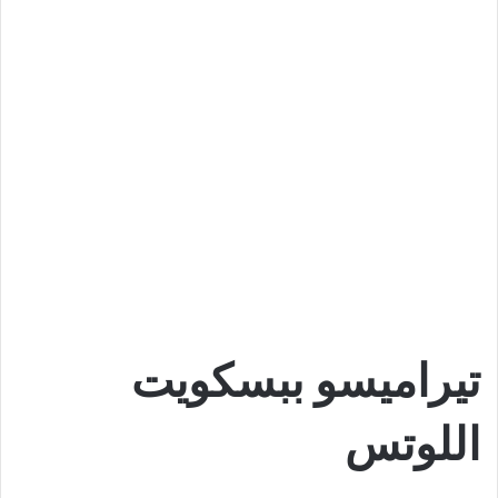
تيراميسو ببسكويت
اللوتس