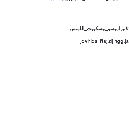
#تيراميسو_ببسكويت_اللوتس
jdvhlds. ffs;.dj hgg.js