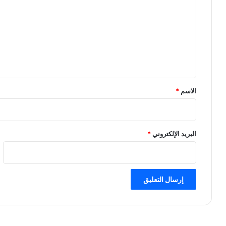
ت
ع
ل
ي
ق
*
الاسم
*
البريد الإلكتروني
*