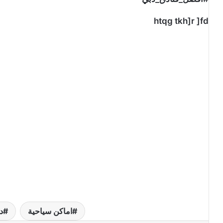
htqg tkh]r ]fd
اماكن سياحية
د