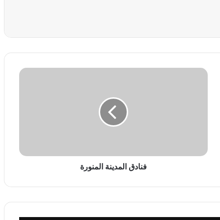
عة
ف
ن
ا
د
ق
ا
ل
م
د
ي
فنادق المدينة المنورة
ن
ة
ا
ل
م