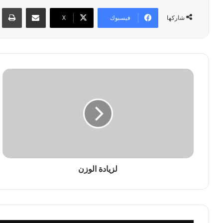
مشاركة عبر البريد
طبا
فيسبوك
‫X
شاركها
ل
ز
ي
ا
د
ة
ا
ل
و
ز
لزيادة الوزن
ن