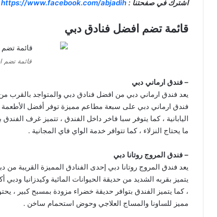
اشترك في صفحتنا :
https://www.facebook.com/abjadih
قائمة تضم افضل فنادق دبي
قائمة تضم ا
– فندق ارماني دبي
يعد فندق ارماني دبي من افضل فنادق دبي والمتواجد بالقرب من
فندق ارماني دبي على سبعة مطاعم مميزة توفر أفضل الأطعمة الم
اليابانية ، كما يتوفر سبا فاخر داخل الفندق ، تتميز غرف الفند
ما يحتاج النزلاء ، كما تتوافر خدمة الواي فاي المجانية .
– فندق المروج روتانا دبي
يعد فندق المروج روتانا دبي إحدى الفنادق المميزة القريبة من دب
يتميز بقربه الشديد من حديقة الحيوانات المائية وكيدزانيا ودبي 
، كما يتميز الفندق بتوافر حديقة خضراء مزودة بمسبح كبير ، يحت
مميز للساونا والمساج العلاجي وحوض استحمام ساخن .