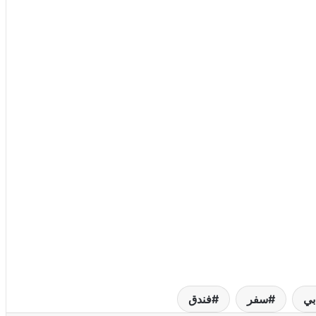
بي
سفر
فندق