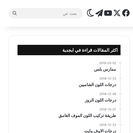
‫X
فيسبوك
تيلقرام
‫YouTube
الوضع المظلم
بحث
عن
اكثر المقالات قراءة في ابجدية
2019-03-02
ممارس بلس
2018-12-23
درجات اللون الشامبين
2018-12-09
درجات اللون الروز
2018-10-07
طريقة تركيب اللون الموف الغامق
2018-12-23
درجات الاوف وايت