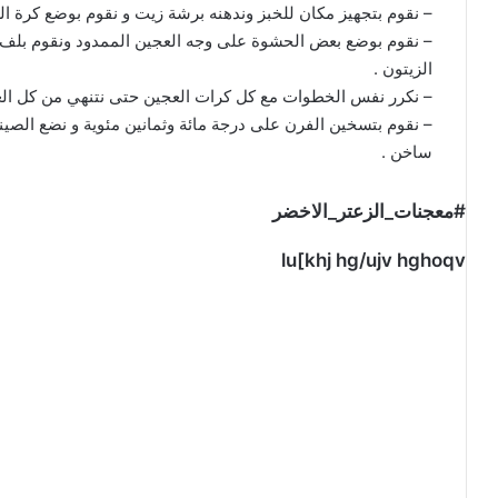
– نقوم بتجهيز مكان للخبز وندهنه برشة زيت و نقوم بوضع كرة ال
– نقوم بوضع بعض الحشوة على وجه العجين الممدود ونقوم بلف
الزيتون .
– نكرر نفس الخطوات مع كل كرات العجين حتى نتنهي من كل العج
– نقوم بتسخين الفرن على درجة مائة وثمانين مئوية و نضع الص
ساخن .
#معجنات_الزعتر_الاخضر
lu[khj hg/ujv hghoqv