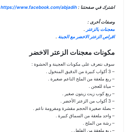
اشترك في صفحتنا :
https://www.facebook.com/abjadih
وصفات أخرى :
معجنات بالزعتر
.
اقراص الزعتر الاخضر مع الجبنة
.
مكونات معجنات الزعتر الاخضر
سوف نتعرف على مكونات العجينة و الحشوة :
– 3 أكواب كبيرة من الدقيق المنخول .
– ربع ملعقة من الملح الناعم صغيرة .
– مياة للعجن .
– ربع كوب زيت زيتون صغير .
– 3 أكواب من الزعتر الأخضر .
– بصلة صغيرة الحجم مقشرة ومفرومة ناعم .
– واحد ملعقة من السماق كبيرة .
– رشة من الملح .
– ربع ملعقة من الفلفل .