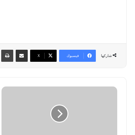
مشاركة عبر البريد
طبا
فيسبوك
‫X
شاركها
ر
ح
ل
ت
ي
ا
ل
ى