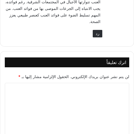
العنب تتوارثها الأجيال في المجتمعات الشرقية. رغم فوائده،
يجب الانتباه إلى الجرعات الموصى بها من فوائد العنب. من
المهم تسليط الضوء على فوائد العنب كعنصر طبيعي يعزز
الصحة.
رد
اترك تعليقاً
لن يتم نشر عنوان بريدك الإلكتروني.
الحقول الإلزامية مشار إليها بـ
*
ا
ل
ت
ع
ل
ي