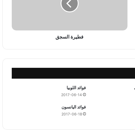
ة
ا
ل
س
ج
ق
فطيرة السجق
فوائد اللوبيا
2017-06-14
فوائد اليانسون
2017-06-18