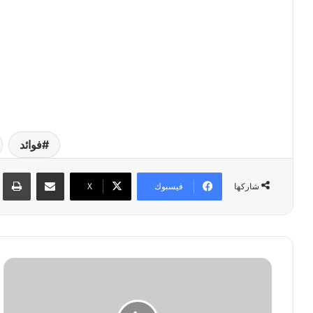
فوائد
مشاركة عبر البريد
طبا
فيسبوك
‫X
شاركها
ف
و
ا
ئ