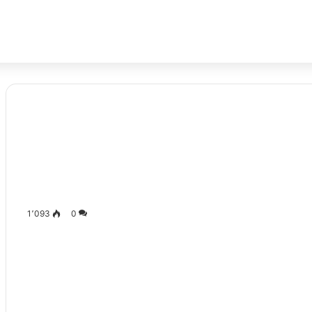
1٬093
0