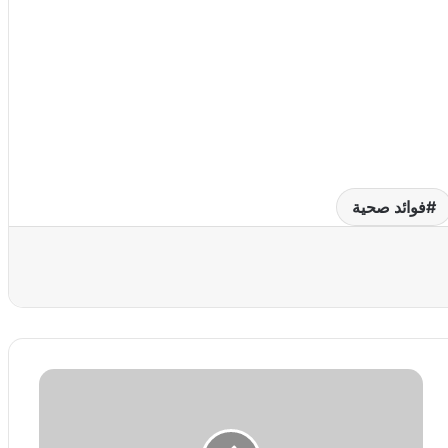
فوائد صحية
عة
ف
ط
ي
ر