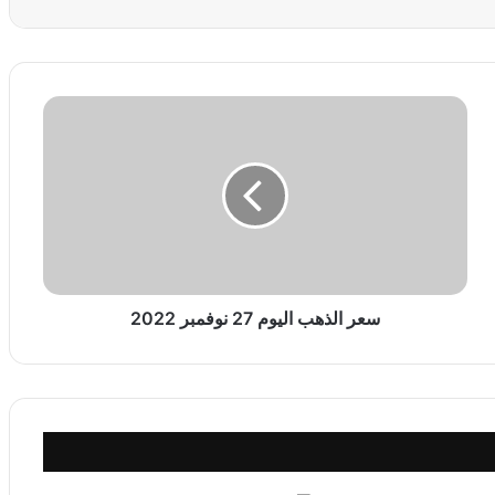
س
ع
ر
ا
ل
ذ
ه
ب
ا
ل
سعر الذهب اليوم 27 نوفمبر 2022
ي
و
م
2
7
ن
و