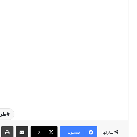
طري
مشاركة عبر البريد
طبا
فيسبوك
‫X
شاركها