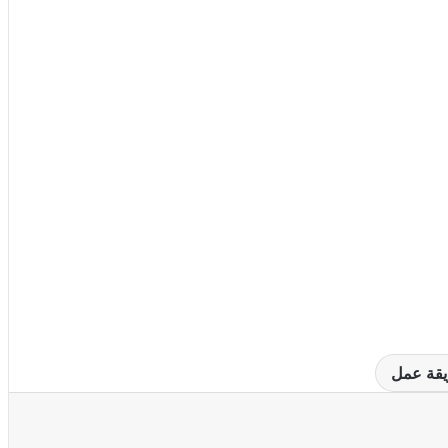
قة عمل
عة