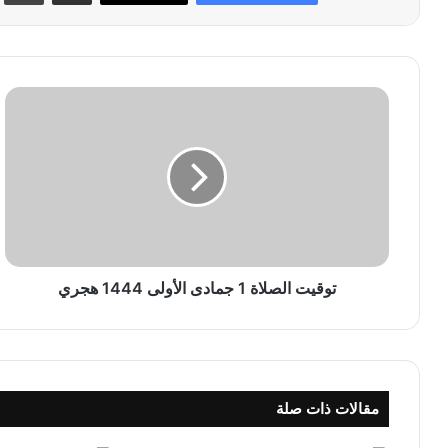
ت
و
ق
ي
ت
ا
ل
ص
ل
ا
توقيت الصلاة 1 جمادى الأولى 1444 هجري
ة
1
ج
م
ا
مقالات ذات صلة
د
ى