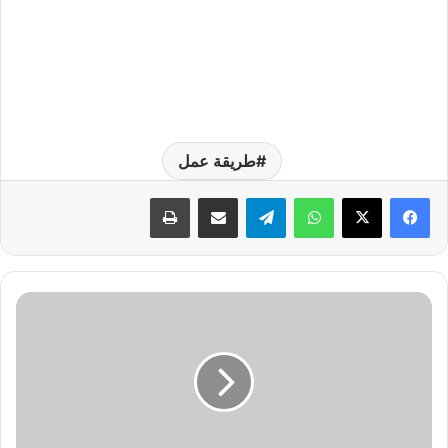
طريقة عمل
واتساب
تيلقرام
مشاركة عبر البريد
طباعة
س
ع
ر
ف
و
ر
د