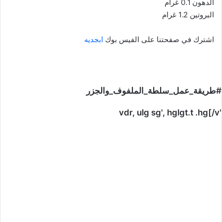
الدهون 0.1 غرام
البروتين 1.2 غرام
اشترك في صفحتنا على الفيس بوك
ابجديه
#طريقة_عمل_سلطة_الملفوف_والجزر
'vdr, ulg sg', hglgt.t .hg[/v