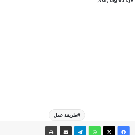
'vdr, ulg e.l f.]v,
طريقة عمل
واتساب
تيلقرام
مشاركة عبر البريد
طباعة