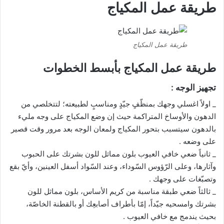
طريقة عمل المكياج
طريقة عمل المكياج
طريقة عمل المكياج بأبسط الخطوات
تجهيز الوجه :
_ اولاً اغسلي وجهك بمنظّفٍ جيّدٍ ومناسبٍ لطبيعته؛ لتتخلصي من
الدهون والأوساخ المتراكمة حيث إن وضع المكياج على وجه مليء
بالدهون سيتسبب بتحور المكياج ولمعان الوجه بعد مرور وقت قصير
على وضعه .
_ ثانياً ضعي خافي العيوب بلون مماثل للون بشرتك على الحبوب
وآثارها، وعلى الرّؤوس السّوداء، وعند السّواد أسفل العينين، وأيّ بقع
وتصبّغات على وجهك .
_ ثالثاً ضعي طبقة مناسبة من كريم الأساس، بلون مماثل للون
بشرتك وامسحيه جيّداً، إمّا بأطراف أصابعِك أو بالقطنة الخاصّة،
بحيث يندمج مع خافي العيوب .