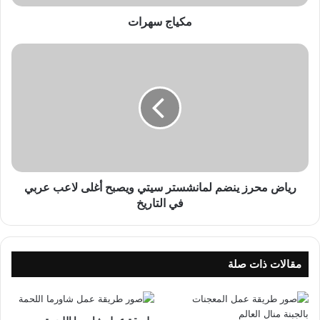
ا
ت
مكياج سهرات
ر
ي
ا
ض
م
ح
ر
ز
ي
ن
رياض محرز ينضم لمانشستر سيتي ويصبح أغلى لاعب عربي
ض
في التاريخ
م
ل
م
ا
مقالات ذات صلة
ن
ش
س