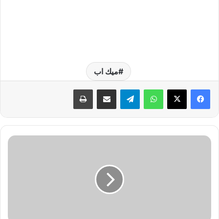
ميك اب
واتساب
تيلقرام
مشاركة عبر البريد
طباعة
م
ك
ي
ا
ج
س
ه
ر