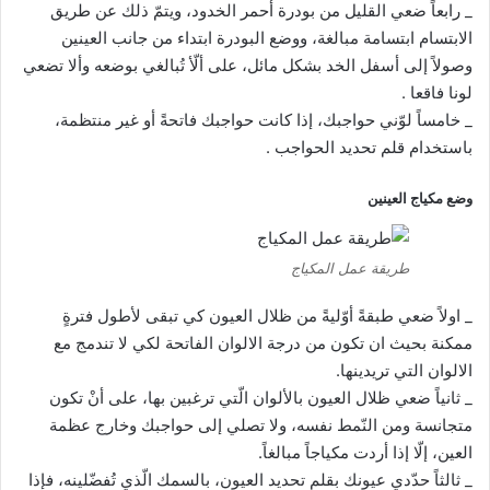
_ رابعاً ضعي القليل من بودرة أحمر الخدود، ويتمّ ذلك عن طريق
الابتسام ابتسامة مبالغة، ووضع البودرة ابتداء من جانب العينين
وصولاً إلى أسفل الخد بشكل مائل، على ألّأ تُبالغي بوضعه وألا تضعي
لونا فاقعا .
_ خامساً لوّني حواجبك، إذا كانت حواجبك فاتحةً أو غير منتظمة،
باستخدام قلم تحديد الحواجب .
وضع مكياج العينين
طريقة عمل المكياج
_ اولاً ضعي طبقةً أوّليةً من ظلال العيون كي تبقى لأطول فترةٍ
ممكنة بحيث ان تكون من درجة الالوان الفاتحة لكي لا تندمج مع
الالوان التي تريدينها.
_ ثانياً ضعي ظلال العيون بالألوان الّتي ترغبين بها، على أنْ تكون
متجانسة ومن النّمط نفسه، ولا تصلي إلى حواجبك وخارج عظمة
العين، إلّا إذا أردت مكياجاً مبالغاً.
_ ثالثاً حدّدي عيونك بقلمِ تحديد العيون، بالسمك الّذي تُفضّلينه، فإذا