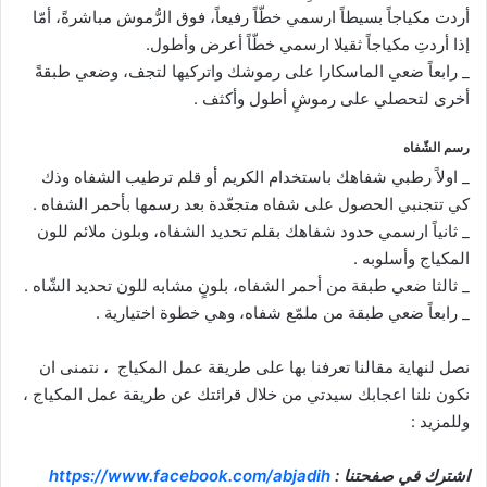
أردت مكياجاً بسيطاً ارسمي خطّاً رفيعاً، فوق الرُّموش مباشرةً، أمّا
إذا أردتِ مكياجاً ثقيلا ارسمي خطّاً أعرض وأطول.
_ رابعاً ضعي الماسكارا على رموشك واتركيها لتجف، وضعي طبقةً
أخرى لتحصلي على رموشٍ أطول وأكثف .
رسم الشّفاه
_ اولاً رطبي شفاهك باستخدام الكريم أو قلم ترطيب الشفاه وذك
كي تتجنبي الحصول على شفاه متجعّدة بعد رسمها بأحمر الشفاه .
_ ثانياً ارسمي حدود شفاهك بقلم تحديد الشفاه، وبلون ملائم للون
المكياج وأسلوبه .
_ ثالثا ضعي طبقة من أحمر الشفاه، بلونٍ مشابه للون تحديد الشّاه .
_ رابعاً ضعي طبقة من ملمّع شفاه، وهي خطوة اختيارية .
نصل لنهاية مقالنا تعرفنا بها على طريقة عمل المكياج ، نتمنى ان
نكون نلنا اعجابك سيدتي من خلال قرائتك عن طريقة عمل المكياج ،
وللمزيد :
اشترك في صفحتنا :
https://www.facebook.com/abjadih