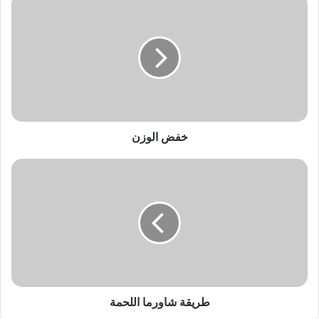
خ
ف
ض
ا
ل
و
ز
ن
خفض الوزن
ط
ر
ي
ق
ة
ش
ا
و
ر
م
طريقة شاورما اللحمة
ا