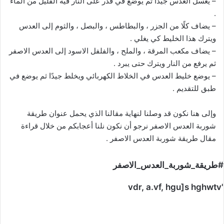
– يغسل العدس جيدًا ثم يوضع في قدر على النار فيه القليل من الماء
.
– يضاف كلًا من الجزر ، والبطاطس ، والبصل ، والثوم إلى العدس
ويترك هذا الخليط كي يغلي .
– يضاف مكعب المرقة ، والملح ، والفلفل الاسود إلى العدس الاصفر
ثم يرفع من النار ويترك حتى يبرد .
– يوضع خليط العدس في الخلاط الكهربائي ويخلط جيدًا ثم يوضع في
طبق للتقديم .
وإلى هنا نكون قد وصلنا لنهاية مقالنا الذي يحمل عنوان طريقة
شوربة العدس الاصفر نرجو أن نكون نلنا أعجابكم من خلال قراءة
مقال طريقة شوربة العدس الاصفر .
#طريقة_شوربة_العدس_الاصفر
'vdr, a.vf, hgu]s hghwtv