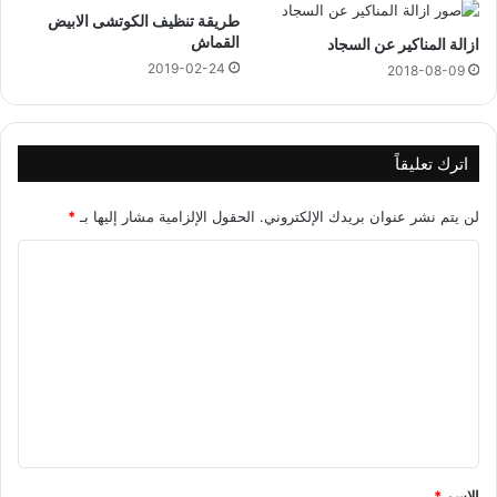
طريقة تنظيف الكوتشى الابيض
القماش
ازالة المناكير عن السجاد
2019-02-24
2018-08-09
اترك تعليقاً
لن يتم نشر عنوان بريدك الإلكتروني.
الحقول الإلزامية مشار إليها بـ
*
ا
ل
ت
ع
ل
ي
ق
*
الاسم
*