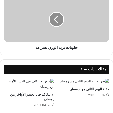
ل
و
ي
ا
ت
ت
ز
ي
د
حلويات تزيد الوزن بسرعه
ا
ل
و
ز
مقالات ذات صلة
ن
ب
س
دعاء اليوم الثاني من رمضان
ر
الاعتكاف في العشر الأواخر من
ع
2019-05-07
رمضان
ه
2019-04-26