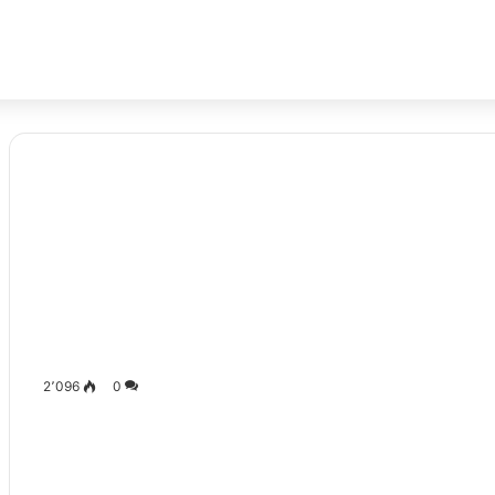
2٬096
0