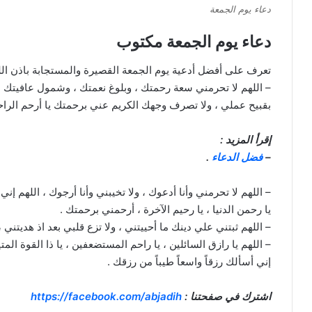
دعاء يوم الجمعة
دعاء يوم الجمعة مكتوب
تعرف على أفضل أدعية يوم الجمعة القصيرة والمستجابة باذن الله
– اللهم لا تحرمني سعة رحمتك ، وبلوغ نعمتك ، وشمول عافيتك ،
بقبيح عملي ، ولا تصرف وجهك الكريم عني برحمتك يا أرحم الراح
إقرأ المزيد :
–
فضل الدعاء
.
– اللهم لا تحرمني وأنا أدعوك ، ولا تخيبني وأنا أرجوك ، اللهم إ
يا رحمن الدنيا ، يا رحيم الآخرة ، أرحمني برحمتك .
– اللهم ثبتني علي دينك ما أحييتني ، ولا تزع قلبي بعد اذ هديتن
– اللهم يا رازق السائلين ، يا راحم المستضعفين ، يا ذا القوة المتي
إني أسألك رزقاً واسعاً طيباً من رزقك .
اشترك في صفحتنا :
https://facebook.com/abjadih