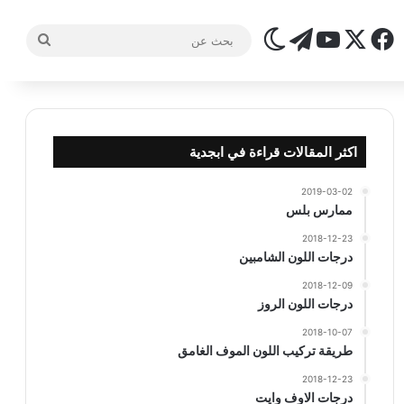
‫X
فيسبوك
تيلقرام
‫YouTube
الوضع المظلم
بحث
عن
اكثر المقالات قراءة في ابجدية
2019-03-02
ممارس بلس
2018-12-23
درجات اللون الشامبين
2018-12-09
درجات اللون الروز
2018-10-07
طريقة تركيب اللون الموف الغامق
2018-12-23
درجات الاوف وايت