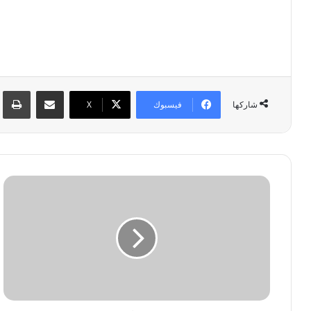
مشاركة عبر البريد
طبا
فيسبوك
‫X
شاركها
R
e
d
m
i
N
o
t
e