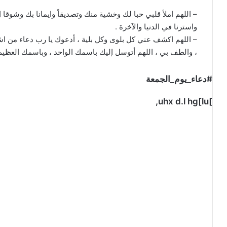
– اللهم املأ قلبي حبا لك وخشية منك وتصديقاً وايمانا بك وشوقا 
واسترنا في الدنيا والآخرة .
– اللهم اكشف عني كل بلوى وكل بلية ، أدعوك يا رب دعاء من اشت
، والطف بي ، اللهم أتوسل إليك باسمك الواحد ، وباسمك العظيم
#دعاء_يوم_الجمعة
]uhx d.l hg[lu,