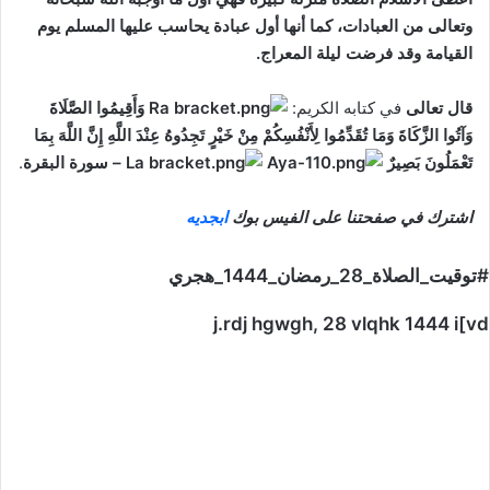
وتعالى من العبادات، كما أنها أول عبادة يحاسب عليها المسلم يوم
القيامة وقد فرضت ليلة المعراج.
قال تعالى
في كتابه الكريم:
وَأَقِيمُوا الصَّلَاةَ
وَآتُوا الزَّكَاةَ وَمَا تُقَدِّمُوا لِأَنْفُسِكُمْ مِنْ خَيْرٍ تَجِدُوهُ عِنْدَ اللَّهِ إِنَّ اللَّهَ بِمَا
تَعْمَلُونَ بَصِيرٌ
– سورة البقرة
.
اشترك في صفحتنا على الفيس بوك
ابجديه
#توقيت_الصلاة_28_رمضان_1444_هجري
j.rdj hgwgh, 28 vlqhk 1444 i[vd