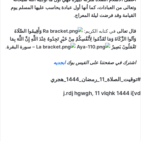
وتعالى من العبادات، كما أنها أول عبادة يحاسب عليها المسلم يوم
القيامة وقد فرضت ليلة المعراج.
قال تعالى
في كتابه الكريم:
وَأَقِيمُوا الصَّلَاةَ
وَآتُوا الزَّكَاةَ وَمَا تُقَدِّمُوا لِأَنْفُسِكُمْ مِنْ خَيْرٍ تَجِدُوهُ عِنْدَ اللَّهِ إِنَّ اللَّهَ بِمَا
تَعْمَلُونَ بَصِيرٌ
– سورة البقرة
.
اشترك في صفحتنا على الفيس بوك
ابجديه
#توقيت_الصلاة_11_رمضان_1444_هجري
j.rdj hgwgh, 11 vlqhk 1444 i[vd