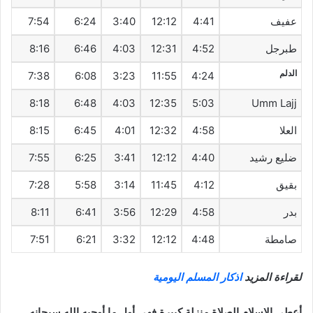
عفيف
4:41
12:12
3:40
6:24
7:54
طبرجل
4:52
12:31
4:03
6:46
8:16
الدلم
7:38
6:08
3:23
11:55
4:24
8:18
6:48
4:03
12:35
5:03
Umm Lajj
العلا
4:58
12:32
4:01
6:45
8:15
ضليع رشيد
4:40
12:12
3:41
6:25
7:55
بقيق
4:12
11:45
3:14
5:58
7:28
بدر
4:58
12:29
3:56
6:41
8:11
صامطة
4:48
12:12
3:32
6:21
7:51
لقراءة المزيد
اذكار المسلم اليومية
أعطى الاسلام الصلاة منزلة كبيرة فهي أول ما أوجبه الله سبحانه