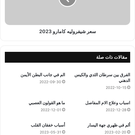
ن
ف
1
ر
4
و
4
ل
4
ي
سعر شيفروليه كامارو 2023
ه
ه
ج
ك
ر
ا
ي
م
مقالات ذات صلة
ا
ر
الفرق بين سرطان الثدي والكيس
الم في جانب البطن الأيمن
و
الدهني
2
2022-09-30
2022-10-15
0
2
3
اسباب وعلاج الام المفاصل
ما هو القولون العصبي
2022-12-01
2022-12-28
ألم في ظهري جهة اليسار
أسباب خفقان القلب
2023-05-31
2023-02-20