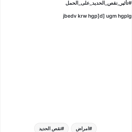
#تأثير_نقص_الحديد_على_الحمل
jbedv krw hgp]d] ugm hgplg
امراض
نقص الحديد