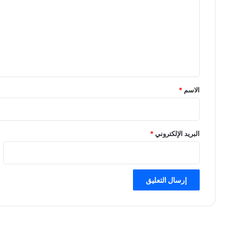
ت
ع
ل
ي
ق
*
الاسم
*
البريد الإلكتروني
*