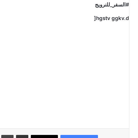
#السفر_للنرويج
hgstv ggkv.d[
مشاركة عبر البريد
طبا