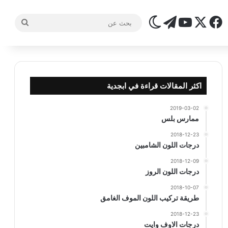
‫X
فيسبوك
تيلقرام
‫YouTube
الوضع المظلم
بحث
عن
اكثر المقالات قراءة في ابجدية
2019-03-02
ممارس بلس
2018-12-23
درجات اللون الشامبين
2018-12-09
درجات اللون الروز
2018-10-07
طريقة تركيب اللون الموف الغامق
2018-12-23
درجات الاوف وايت