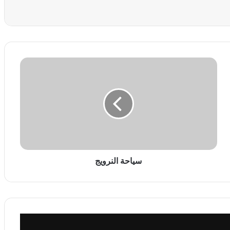
س
ي
ا
ح
ة
ا
ل
ن
ر
و
سياحة النرويج
ي
ج