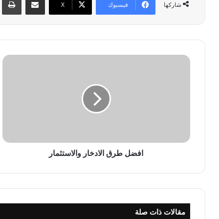
فيسبوك
‫X
شاركها
ا
ف
ض
ل
ط
ر
ق
ا
ل
ا
افضل طرق الادخار والاستثمار
د
خ
ا
ر
و
مقالات ذات صلة
ا