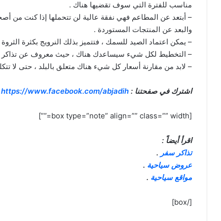
مناسب للفترة التي سوف تقضيها هناك .
– أبتعد عن المطاعم فهي نفقة عالية لن تتحملها إذا كنت من أصح
والبعد عن المنتجات المستوردة .
– يمكن اعتماد الصيد للسمك ، فتتميز بذلك النرويج بكثرة الثروة 
– التخطيط لكل شيء سيساعدك هناك ، حيث معروف عن تذاكر الق
– لابد من مقارنة أسعار كل شيء هناك متعلق بالبلد ، حتى لا تتك
اشترك
في
صفحتنا
:
https://www.facebook.com/abjadih
[box type=”note” align=”” class=”” width=””]
اقرأ أيضاً :
تذاكر سفر
.
عروض سياحية
.
مواقع سياحية
.
[/box]