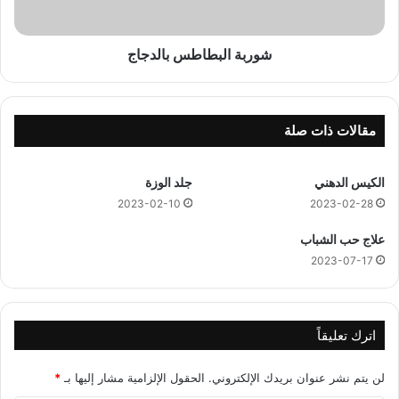
ب
ط
ا
شوربة البطاطس بالدجاج
ط
س
ب
ا
مقالات ذات صلة
ل
د
الكيس الدهني
جلد الوزة
ج
ا
2023-02-10
2023-02-28
ج
علاج حب الشباب
2023-07-17
اترك تعليقاً
لن يتم نشر عنوان بريدك الإلكتروني.
الحقول الإلزامية مشار إليها بـ
*