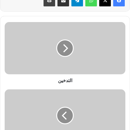
ا
ل
ت
د
خ
ي
ن
التدخين
ش
و
ر
ب
ة
ا
ل