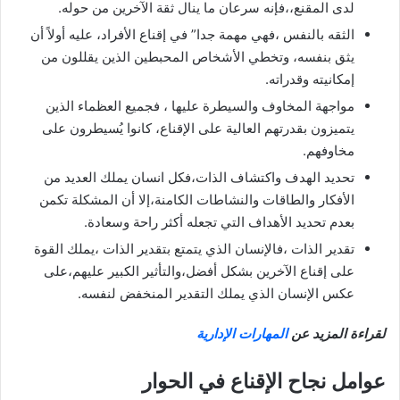
لدى المقنع،،فإنه سرعان ما ينال ثقة الآخرين من حوله.
الثقه بالنفس ،فهي مهمة جدا” في إقناع الأفراد، عليه أولاً أن
يثق بنفسه، وتخطي الأشخاص المحبطين الذين يقللون من
إمكانيته وقدراته.
مواجهة المخاوف والسيطرة عليها ، فجميع العظماء الذين
يتميزون بقدرتهم العالية على الإقناع، كانوا يُسيطرون على
مخاوفهم.
تحديد الهدف واكتشاف الذات،فكل انسان يملك العديد من
الأفكار والطاقات والنشاطات الكامنة،إلا أن المشكلة تكمن
بعدم تحديد الأهداف التي تجعله أكثر راحة وسعادة.
تقدير الذات ،فالإنسان الذي يتمتع بتقدير الذات ،يملك القوة
على إقناع الآخرين بشكل أفضل،والتأثير الكبير عليهم،على
عكس الإنسان الذي يملك التقدير المنخفض لنفسه.
لقراءة المزيد عن
المهارات الإدارية
عوامل نجاح الإقناع في الحوار