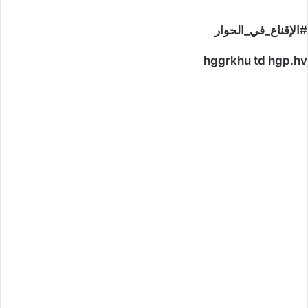
#الإقناع_في_الحوار
hggrkhu td hgp.hv