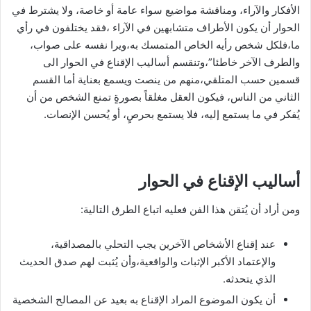
الأفكار والآراء، ومناقشة مواضيع سواء عامة أو خاصة، ولا يشترط في
الحوار أن يكون الأطراف متشابهين في الآراء ،فقد يختلفون في رأي
ما،فلكل شخص رأيه الخاص المتمسك به،ويرا نفسه على صواب،
والطرف الآخر خاطئا”،وتنقسم أساليب الإقناع في الحوار الى
قسمين حسب المتلقي،منهم من ينصت ويسمع بعناية أما القسم
الثاني من الناس، فيكون العقل مغلقاً بصورةٍ تمنع الشخص من أن
يُفكر في ما يستمع إليه، فلا يستمع بحرصٍ، أو يُحسن الإنصات.
أساليب الإقناع في الحوار
ومن أراد أن يُتقن هذا الفن فعليه اتباع الطرق التالية:
عند إقناع الأشخاص الآخرين يجب التحلي بالمصداقية،
والإعتماد الأكبر الإثبات والواقعية،وأن يُثبت لهم صدق الحديث
الذي يتحدثه.
أن يكون الموضوع المراد الإقناع به بعيد عن المصالح الشخصية