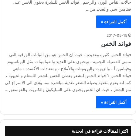
حالات انقاص الوزن والرجيم . فوائد الخس للبشرة يحتوي الخس على
فيتامين سي والعديد من…
أكمل القراءة »
2017-05-15
فوائد الخس
فوائد الخس كثيرة وعديدة ، حيث ان الخس هو من النباتات الورقية التي
تنتمي للفصيلة النجمية ، ويحتوي على العديد والفيتامينات مثل البوتاسيوم
وفيتامين أ ، والزيوت والبروتينات والأملاح ، ومضادات الأكسدة . ماهي
فوائد الخس ؟ فوائد الخس للشعر يعطي الخس للشعر اللمعام والحيوية ،
كما انه يقوم بتغذية بصيلة الشعر تغذية مباشرة مما يؤدي الى الاسراع في
نمو الشعر ، حيث ان الخس يحتوي على السليكون والكبريت والفوسفور…
أكمل القراءة »
اكثر المقالات قراءة في ابجدية