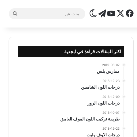
‫X
فيسبوك
تيلقرام
‫YouTube
الوضع المظلم
بحث
عن
اكثر المقالات قراءة في ابجدية
2019-03-02
ممارس بلس
2018-12-23
درجات اللون الشامبين
2018-12-09
درجات اللون الروز
2018-10-07
طريقة تركيب اللون الموف الغامق
2018-12-23
درجات الاوف وايت