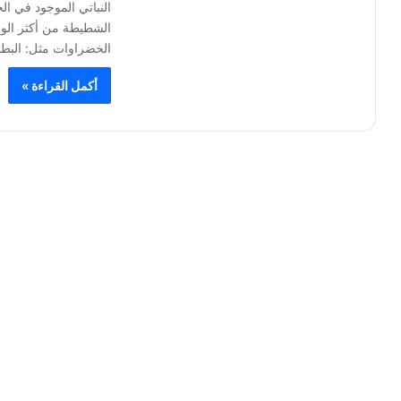
النباتي الموجود في ا
الشطيطة من أكثر الوص
الخضراوات مثل: البط
أكمل القراءة »