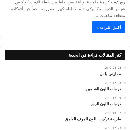
ربع كوب كريمة حامضة أو لبنة بضع نقاط من شطة التوباسكو كيس
شيبس الذرة المكسيكي حبة طماطم كبيرة مفرومة ناعماً حبة أفوكادو
مقطعة مكعبات…
أكمل القراءة »
اكثر المقالات قراءة في ابجدية
2019-03-02
ممارس بلس
2018-12-23
درجات اللون الشامبين
2018-12-09
درجات اللون الروز
2018-10-07
طريقة تركيب اللون الموف الغامق
2018-12-23