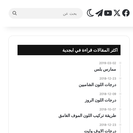
‫X
فيسبوك
تيلقرام
‫YouTube
الوضع المظلم
بحث
عن
اكثر المقالات قراءة في ابجدية
2019-03-02
ممارس بلس
2018-12-23
درجات اللون الشامبين
2018-12-09
درجات اللون الروز
2018-10-07
طريقة تركيب اللون الموف الغامق
2018-12-23
درجات الاوف وايت