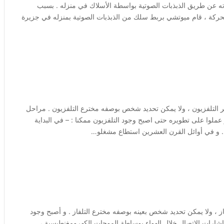
ه في عام 1856 عندما قام بنقل صوته عن طريق الذبذبات الصوتية بواسطة الأسلاك في منزله . بسبب
حركة ، قام ميوتشي بربط سلك من الذبذبات الصوتية بمنزله في جزيرة
ر التلفزيون ، ولا يمكن تحديد شخص بوصفه مخترع التلفزيون . مراحل
عملوا على تطويره حتى اصبح وجود التلفزيون ممكنا : – في البداية
 . و في أوائل القرن العشرين استطاع مشغلو…
از ، ولا يمكن تحديد شخص بعينه بوصفه مخترع التلفاز . و أصبح وجود
ل إشارات الاتصال خلال الهواء بوساطة الموجات الكهرومغنطيسية ،