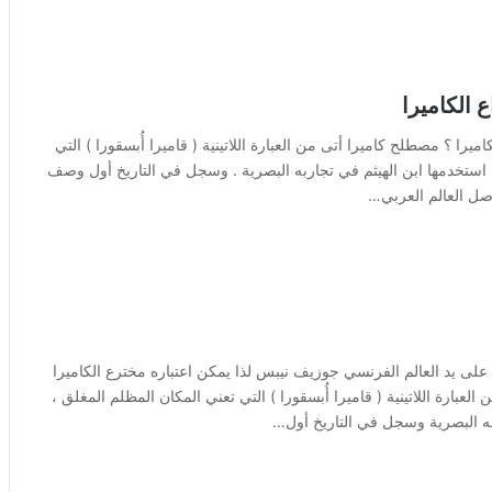
 الكاميرا
را ؟ مصطلح كاميرا أتى من العبارة اللاتينية ( قاميرا أُبسقورا ) التي
ي استخدمها ابن الهيثم في تجاربه البصرية . وسجل في التاريخ أول وصف
وصل العالم العربي…
لى يد العالم الفرنسي جوزيف نيبس لذا يمكن اعتباره مخترع الكاميرا
لعبارة اللاتينية ( قاميرا أُبسقورا ) التي تعني المكان المظلم المغلق ،
ربه البصرية وسجل في التاريخ أول…