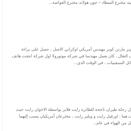
فييه مخترع المنطاد – جون هولاند مخترع الغواصة…
كوبر مارتن كوبر مهندس أمريكي اوكراني الاصل ، حصل على براءة
اتف النقال . كان يعمل مهندسا في شركة موتورولا اول شركة انتجت هاتف
ائل السبعينيات ، في الوقت الذي…
ول رحلة طيران ناجحة للطائرة رايت فلاير بواسطة الاخوان رايت حيث
120 قدم ( 36.6 م ) . و الاخوان رايت هما : اورفيل رايت و ويلبر رايت ، مخترعان أمريكيان ينسب إليهما
قل من الهواء في عام…