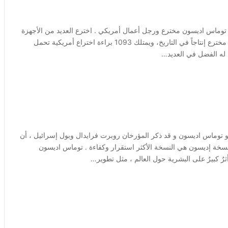
 توماس اديسون مخترع ورجل أعمال أمريكي . اخترع العديد من الأجهزة
التي كان لها أثر كبير على البشرية حول العالم ، يعد إديسون رابع أكثر مخترع إنتاجاً في التاريخ، ويمتلك 1093 براءة اختراع أمريكية تحمل
ن له الفضل في العديد…
و توماس اديسون و قد ذكر المؤرخان روبرت فرايدال وبول إسرائيل ، أن
نسخة إديسون هي النسخة الأكثر استقرار وكفاءة . توماس اديسون
رٌ كبيرٌ على البشرية حول العالم ، مثل تطوير…