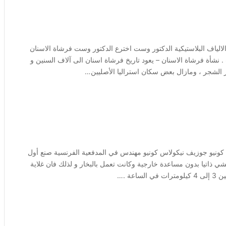
الياف البلاستيكية الدكتور وست اخترع الدكتور وست فرشاة الاسنان
ت حينها بمعجزة وست . نشأة فرشاة الاسنان – يعود تاريخ فرشاة اسنان الى آلاف السنين و
الشجر ، ومازال بعض سكان استراليا الأصليين…
كونيو جوزيف نيكولاس كونيو مهندس في المدفعية الفرنسية صنع أول
و أول من اخترع عربة تمشي ذاتيا بدون مساعدة خارجية وكانت تعمل بالبخار و لذلك فان غلاية
ة .…