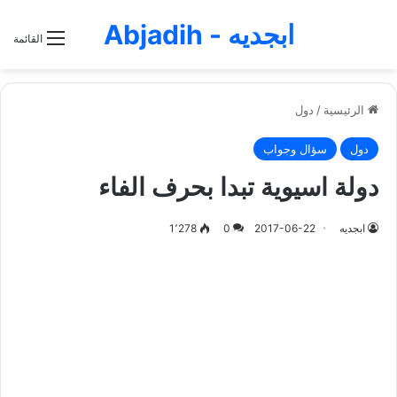
ابجديه - Abjadih
القائمة
الرئيسية
/
دول
دول
سؤال وجواب
دولة اسيوية تبدا بحرف الفاء
ابجديه
2017-06-22
0
1٬278