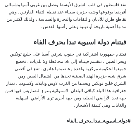
تقع فلسطين في قلب الشرق الأوسط وتصل بين غربي آسيا وشمالي
أفريقيا بوقوعها وشبه جزيرة سيناء عند نقطة التقاء القارتين . وهي
تقاطع طرق للأديان والثقافات والتجارة والسياسة ، ولذلك لكثير من
مدنها أهمية تاريخة أو دينية وعلى رأسها القدس .
فيتنام دولة اسيوية تبدا بحرف الفاء
فيتنام جمهورية اشتراكية في جنوب شرقي آسيا على خليج تونكين
وبحر الصين ، تنقسم فيتنام إلى 58 محافظة و5 بلديات ، تخضع
جميعها لحكومة مركزية واحدة وعاصمتها هانوي . تقع في أقصى
شرق شبه جزيرة الهند الصينية تحدها من الشمال الصين ومن
الشرق خليج تونكين ويحدها من الغرب لاوس وتايلاند وكمبوديا . تمتاز
جغرافية هذا البلد كباقي البلدان الاستوائية بتنوع التضاريس فيها فمن
جهة تجد الأراضي الجبلية ومن جهة أخرى ترى الأراضي السهلية
والغابات وهي كثيفة الأشجار .
#دولة_اسيوية_تبدا_بحرف_الفاء