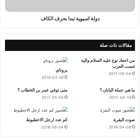
ب
و
و
ي
ن
ة
دولة اسيوية تبدا بحرف الكاف
ا
ت
ت
ب
ا
د
ل
ا
مقالات ذات صلة
ك
ب
ا
ح
من احفاد نوح عليه السلام واليه
ل
ر
تنسب العرب
بروناي
س
ف
2017-06-04
ي
ا
2019-03-29
و
ل
م
ما هي عملة اليابان ؟
متى توفي عمر بن الخطاب ؟
ك
ا
2017-05-05
2017-04-19
ف
صوت البقرة
كم عدد ارجل الاخطبوط
2018-08-04
2018-04-08