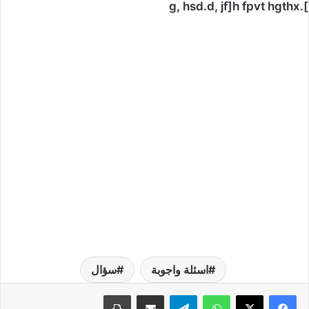
].g, hsd.d, jf]h fpvt hgthx
اسئلة واجوبة
سؤال
واتساب
تيلقرام
مشاركة عبر البريد
طباعة