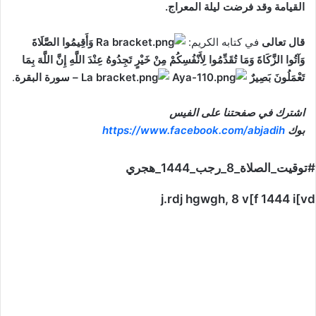
القيامة وقد فرضت ليلة المعراج.
قال تعالى
في كتابه الكريم:
وَأَقِيمُوا الصَّلَاةَ
وَآتُوا الزَّكَاةَ وَمَا تُقَدِّمُوا لِأَنْفُسِكُمْ مِنْ خَيْرٍ تَجِدُوهُ عِنْدَ اللَّهِ إِنَّ اللَّهَ بِمَا
تَعْمَلُونَ بَصِيرٌ
– سورة البقرة
.
اشترك في صفحتنا على الفيس
بوك
https://www.facebook.com/abjadih
#توقيت_الصلاة_8_رجب_1444_هجري
j.rdj hgwgh, 8 v[f 1444 i[vd