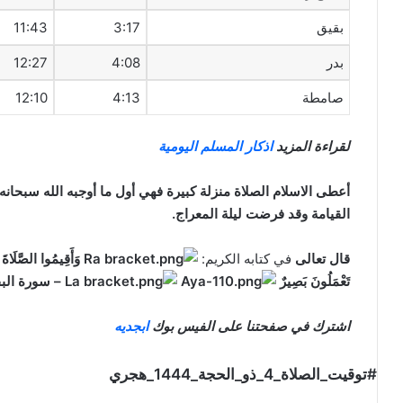
بقيق
3:17
11:43
بدر
4:08
12:27
صامطة
4:13
12:10
لقراءة المزيد
اذكار المسلم اليومية
أعطى الاسلام الصلاة منزلة كبيرة فهي أول ما أوجبه الله سبحانه
القيامة وقد فرضت ليلة المعراج.
قال تعالى
في كتابه الكريم:
وَأَقِيمُوا الصَّلَاةَ و
تَعْمَلُونَ بَصِيرٌ
– سورة الب
اشترك في صفحتنا على الفيس بوك
ابجديه
#توقيت_الصلاة_4_ذو_الحجة_1444_هجري