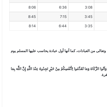
8:06
6:36
3:08
8:45
7:15
3:45
8:14
6:44
3:35
 وتعالى من العبادات، كما أنها أول عبادة يحاسب عليها المسلم يوم
َآتُوا الزَّكَاةَ وَمَا تُقَدِّمُوا لِأَنْفُسِكُمْ مِنْ خَيْرٍ تَجِدُوهُ عِنْدَ اللَّهِ إِنَّ اللَّهَ بِمَا
قرة
.