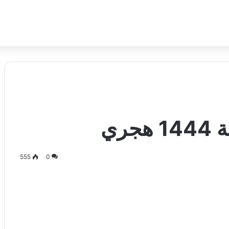
555
0