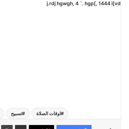
j.rdj hgwgh, 4 `. hgp[, 1444 i[vd
اوقات الصلاة
تسبيح
مشاركة عبر البريد
طبا