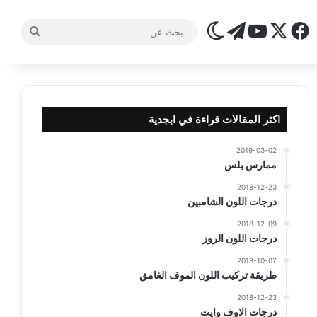
‫X
فيسبوك
تيلقرام
‫YouTube
الوضع المظلم
بحث
عن
اكثر المقالات قراءة في ابجدية
2019-03-02
ممارس بلس
2018-12-23
درجات اللون الشامبين
2018-12-09
درجات اللون الروز
2018-10-07
طريقة تركيب اللون الموف الغامق
2018-12-23
درجات الاوف وايت