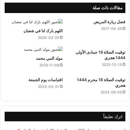
ط
ل
مقالات ذات صلة
ي
ة
فضل زيارة المريض
ا
2017-04-25
اللهم بارك لنا في شعبان
ل
ح
2020-03-25
ل
ب
توقيت الصلاة 19 جمادى الأولى
ي
1444 هجري
مولد النبي محمد
ة
2022-12-13
2019-11-09
توقيت الصلاة 18 محرم 1444
اقتباسات يوم الجمعة
هجري
2023-03-31
2023-08-05
اترك تعليقاً