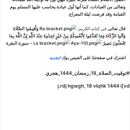
وتعالى من العبادات، كما أنها أول عبادة يحاسب عليها المسلم يوم
القيامة وقد فرضت ليلة المعراج.
قال تعالى
في كتابه الكريم:
وَأَقِيمُوا الصَّلَاةَ
وَآتُوا الزَّكَاةَ وَمَا تُقَدِّمُوا لِأَنْفُسِكُمْ مِنْ خَيْرٍ تَجِدُوهُ عِنْدَ اللَّهِ إِنَّ اللَّهَ بِمَا
تَعْمَلُونَ بَصِيرٌ
– سورة البقرة
.
اشترك في صفحتنا على الفيس بوك
ابجديه
#توقيت_الصلاة_18_رمضان_1444_هجري
j.rdj hgwgh, 18 vlqhk 1444 i[vd