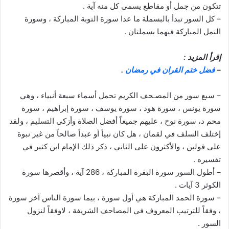
تتكون من جمل أو مقاطع يسمى كل منه آية .
– كل السور تبدأ بالبسملة ما عدا سورة التوبة المباركة ، وسورة
النمل المباركة فيهما بسملتان .
إقرأ المزيد :
–
فضل ختم القران في رمضان
.
– سبع سور من المصـحف الكريم تحمل أسماء سبعة أنبياء ، وهي
سورة يونس ، سورة هود ، سورة يوسف ، سورة إبراهيم ، سورة
محم د، سورة نوح ، عليهم جميعاً أفضل الصلاة وأزكى التسليم ، ولقد
إختلف السلف في لقمان ، هل كان نبياً أو عبداً صالحاً من غير نبوة
على قولين ، والأكثرون على الثاني ، ذكر ذلك الإمام ابن كثير في
تفسيره .
– أطول السور سورة البقرة المباركة ، 286 آية ، وأقصرها سورة
الكوثر 3 آيات .
– سورة الحمد المباركة هي أول سورة ، بيما سورة الناس آخر سورة
، وفقاً للترتيب المعروف في المصاحف الشريفة ، لاوفقاً لنزول
السور .