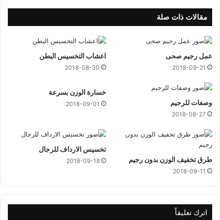
ر
ل
ك
د
مقالات ذات صلة
ي
ف
ة
ي
ا
عمل رجيم صحى
اعشاب التخسيس البطن
ل
ش
2018-08-30
2018-09-21
ه
و
خسارة الوزن بسرعة
ر
وصفات للرجيم
2018-09-01
ا
2018-08-27
ل
ا
و
تخسيس الارداف للرجال
ل
طرق تخفيف الوزن بدون رجيم
ى
2018-09-18
ع
2018-09-11
ل
م
ي
ا
اترك تعليقاً