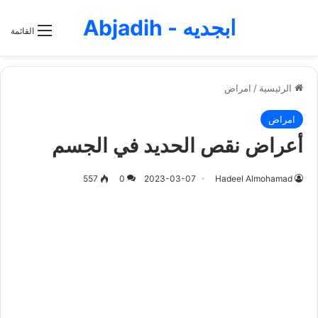
ابجديه - Abjadih
القائمة
الرئيسية
/
امراض
امراض
أعراض نقص الحديد في الجسم
557
0
2023-03-07
Hadeel Almohamad