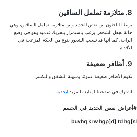
8. متلازمة تململ الساقين
يربط الباحثون بين نقص الحديد وبين متلازمة تململ الساقين، وهي
حالة تجعل الشخص يرغب باستمرار بتحريك قدميه وهو في وضع
الراحة، كما أنها قد تسبب الشعور بنوع من الحكة المزعجة في
الأقدام.
9. أظافر ضعيفة
تكوم الأظافر ضعيفة عمومًا وسهلة التشقق والتكسر.
اشترك في صفحتنا لمتابعة المزيد
ابجديه
#أعراض_نقص_الحديد_في_الجسم
buvhq krw hgp]d] td hg[sl